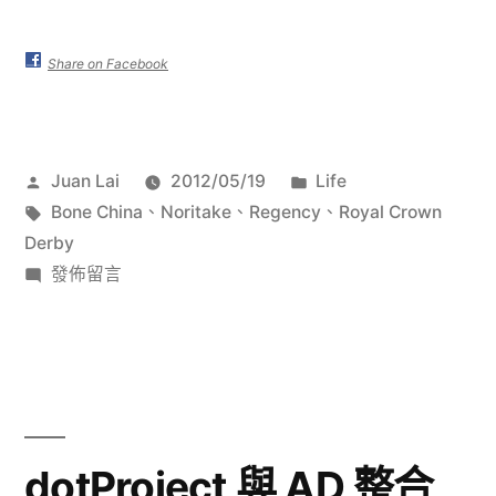
國
Royal
Share on Facebook
Crown
Derby
作
分
Juan Lai
2012/05/19
Life
德
者:
標
類:
Bone China
、
Noritake
、
Regency
、
Royal Crown
比
籤:
Derby
在
發佈留言
Regency
〈英
咖
國
啡
Royal
Crown
杯〉
Derby
德
dotProject 與 AD 整合
比