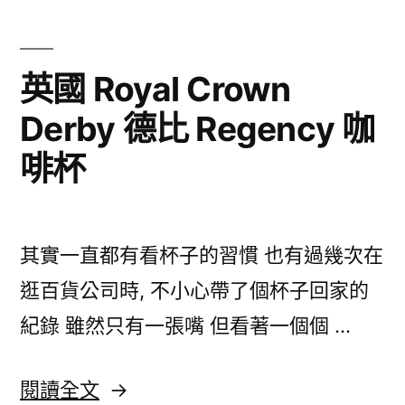
不
明
負
前
碧
責
英國 Royal Crown
螺
任
Derby 德比 Regency 咖
春
不
講
啡杯
負
座〉
責
任
講
其實一直都有看杯子的習慣 也有過幾次在
座〉
逛百貨公司時, 不小心帶了個杯子回家的
中
紀錄 雖然只有一張嘴 但看著一個個 …
〈英
閱讀全文