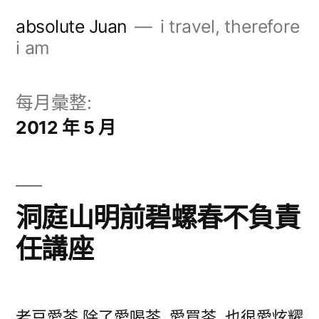
跳
absolute Juan
i travel, therefore
至
i am
主
要
每月彙整:
內
2012 年 5 月
容
洞庭山明前碧螺春不負責
任講座
老豆愛茶 除了愛喝茶, 愛買茶, 也很愛炫耀