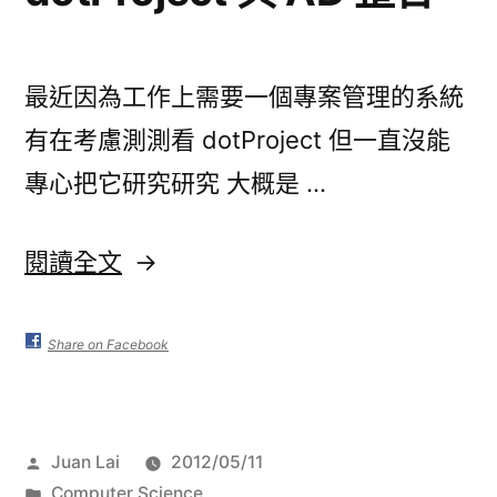
Regency
咖
啡
最近因為工作上需要一個專案管理的系統
杯〉
有在考慮測測看 dotProject 但一直沒能
專心把它研究研究 大概是 …
〈dotProject
閱讀全文
與
AD
Share on Facebook
整
合〉
作
Juan Lai
2012/05/11
者:
分
Computer Science