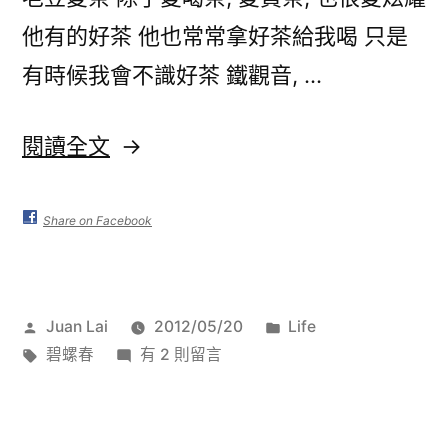
他有的好茶 他也常常拿好茶給我喝 只是
有時候我會不識好茶 鐵觀音, …
〈洞
閱讀全文
庭
山
Share on Facebook
明
前
作
分
Juan Lai
2012/05/20
Life
碧
者:
標
在
類:
碧螺春
有 2 則留言
螺
籤:
〈洞
庭
春
山