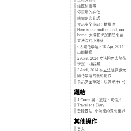
結匯這檔事
停車場的進化
豬價胡言亂語
食品安全筆記：橄欖油
Here is our mother land, our
home. 太陽花學運期間來自
立法院的小角落
<太陽花學運> 10 Apr, 2014
出關播種
2 April, 2014 立法院內太陽花
學運 – 標語篇
2 April, 2014 在立法院見證太
陽花學運的藝術創作
食品安全筆記：瓶裝果汁(上)
鏈結
J.Cards 晃．旅程．明信片
Traveller's Diary
登陸西法, 小浣熊的異想世界
其他操作
登入