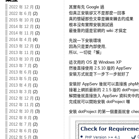
2022 年 12 月
(1)
其實有先 Google 過
但真正安裝卻又不是那麼一回事
2022 年 6 月
(2)
真的懷疑那些文章是轉來轉去的成果
2015 年 10 月
(1)
根本沒有實際安裝測試過
2014 年 12 月
(1)
最後靠的還是官網的 wiki 才搞定
2014 年 11 月
(2)
2014 年 4 月
(4)
先說一下安裝環境
2013 年 12 月
(1)
因為只是要內部使用,
所以, 一切從「懶」
2013 年 11 月
(1)
2013 年 10 月
(1)
這次用的 OS 是 Windows XP
2013 年 7 月
(2)
然後直接使用 2.5.10 版的 AppServ
2013 年 6 月
(1)
安裝方式就是下一步下一步就好了
2013 年 5 月
(1)
安裝好 AppServ 後就可以直接進 phpMy
2013 年 4 月
(1)
接著上網抓最新的 2.1.5 版的 dotProjec
2013 年 3 月
(2)
解開後就直接放入 AppServ 資料夾中的
2012 年 12 月
(1)
完成就可以開始安裝 dotProject 囉
2012 年 11 月
(2)
2012 年 10 月
(3)
安裝 dotProject 的第一個畫面就會 ch
2012 年 8 月
(3)
2012 年 7 月
(2)
2012 年 6 月
(1)
2012 年 5 月
(3)