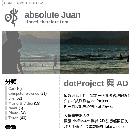
HOME
ABOUT JUAN.TW
absolute Juan
i travel, therefore i am
分類
dotProject 與 A
Car
(10)
Computer Science
(21)
最近因為工作上需要一個專案管理的系
Life
(52)
有在考慮測測看 dotProject
Music & Video
(59)
但一直沒能專心把它研究研究
News
(6)
Photo
(24)
大概是安逸太久了,
Travel
(43)
連讓 dotProject 透過 AD 認證都搞很久
昨天測通了, 今年乾脆來 take a note
彙整