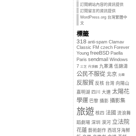
訂閱網站內容的資訊提供
訂閱留言的資訊提供
WordPress.org 台灣繁體中
文
標籤
318
anti-spam
Clamav
Classic FM
czech
Forever
freeBSD
Young
Paella
sendmail
Paris
Windows
7
九寨溝
伍錦濤
三芝
丹頂鶴
公民不服從
北京
北韓
反服貿
反核
台灣
向陽山
太陽花
嘉明湖
四川
大連
學運
攝影集
巴黎
攝影
旅遊
法國
核四
流浪舞
立法院
蹈劇場
深圳
漠河
花蓮
藝術創作
西班牙海鮮