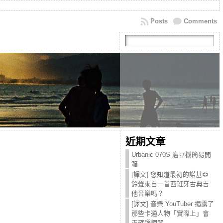
Posts
Comments
近期文章
Urbanic 070S 磨豆機簡易開
箱
[譯文] 您知道最初的諾基亞
鈴聲來自一首西班牙古典吉
他音樂嗎？
[譯文] 音樂 YouTuber 揭露了
那些卡通人物「實際上」會
正確彈鋼琴