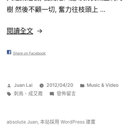
樹 然後不顧一切, 奮力往枝頭上 …
〈刺
閱讀全文
鳥〉
Share on Facebook
作
分
Juan Lai
2012/04/20
Music & Video
者:
標
在
類:
刺鳥
、
成艾霞
發佈留言
籤:
〈刺
鳥〉
absolute Juan
,
本站採用 WordPress 建置