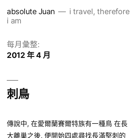
跳
absolute Juan
i travel, therefore
至
i am
主
要
每月彙整:
內
2012 年 4 月
容
刺鳥
傳說中, 在愛爾蘭賽爾特族有一種鳥 在長
大離巢之後, 便開始四處尋找長滿堅刺的