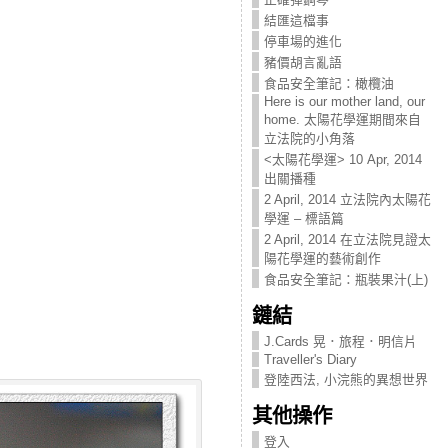
結匯這檔事
停車場的進化
豬價胡言亂語
食品安全筆記：橄欖油
Here is our mother land, our
home. 太陽花學運期間來自
立法院的小角落
<太陽花學運> 10 Apr, 2014
出關播種
2 April, 2014 立法院內太陽花
學運 – 標語篇
2 April, 2014 在立法院見證太
陽花學運的藝術創作
食品安全筆記：瓶裝果汁(上)
鏈結
J.Cards 晃．旅程．明信片
Traveller's Diary
登陸西法, 小浣熊的異想世界
其他操作
登入