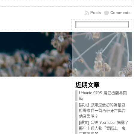
Posts
Comments
近期文章
Urbanic 070S 磨豆機簡易開
箱
[譯文] 您知道最初的諾基亞
鈴聲來自一首西班牙古典吉
他音樂嗎？
[譯文] 音樂 YouTuber 揭露了
那些卡通人物「實際上」會
正確彈鋼琴