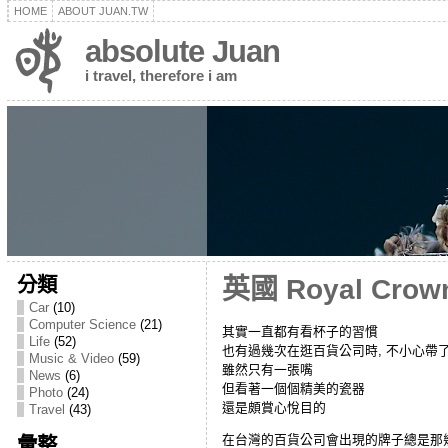
HOME
ABOUT JUAN.TW
absolute Juan
i travel, therefore i am
分類
英國 Royal Crow
Car
(10)
Computer Science
(21)
其實一直都有看杯子的習慣
Life
(52)
也有過幾次在逛百貨公司時, 不小心帶
Music & Video
(59)
雖然只有一張嘴
News
(6)
但看著一個個精美的瓷器
Photo
(24)
還是頗賞心悅目的
Travel
(43)
在台灣的百貨公司會出現的牌子總是那幾個: Norita
彙整