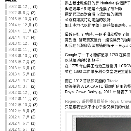
過去我比較偏好的是 Noritake 這個牌子
2022 年 12 月
(1)
但這幾年不知道是不是換了設計師
2022 年 6 月
(2)
還是代理商對台灣市場定位的問題
2015 年 10 月
(1)
並沒有讓我特別驚豔的設計
2014 年 12 月
(1)
加上產地也以斯里蘭卡跟菲律賓居多, 
2014 年 11 月
(2)
最近在逛 Y 拍時, 一個手滑就標到了組 No
2014 年 4 月
(4)
買到後, 發現賣家還有一組很漂亮的咖
2013 年 12 月
(1)
但我在台灣卻沒留意過的牌子 – Royal Cro
2013 年 11 月
(1)
Google 了一下才瞭解這家 1750 在英
2013 年 10 月
(1)
以其精湛的技術與手工
2013 年 7 月
(2)
在 1775 年由英王喬治三世授與「CR
2013 年 6 月
(1)
並在 1890 年由維多利亞女皇更史無
2013 年 5 月
(1)
2013 年 4 月
(1)
而在 1912 首航即沉船的 Titanic,
頭等艙的 A LA CARTE 餐廳所使用的餐具也
2013 年 3 月
(2)
Royal Crown Derby 在 2011 年發表了
T
2012 年 12 月
(1)
2012 年 11 月
(2)
Regency 系列餐具目前在 Royal Crow
2012 年 10 月
(3)
只是跟我後來不小心手滑又標到的代號 A10
2012 年 8 月
(3)
2012 年 7 月
(2)
2012 年 6 月
(1)
2012 年 5 月
(3)