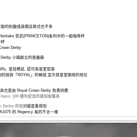
日製的則變成高價且款式也不多
ritake 哲武(PRINCETON)系列中的一組咖啡杯
啡杯
wn Derby
國 Derby 小鎮創立的瓷器廠
OWN」皇冠標誌, 認可為皇室官窯
前例的授與「ROYAL」的稱號,宣示其皇室御用的地位
是由 Royal Crown Derby 負責供應
itanic 100 週年紀念的復刻版餐具
n Derby 的官網
還是看得到
75 的 Regency 長的不太一樣