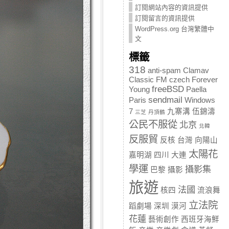
訂閱網站內容的資訊提供
訂閱留言的資訊提供
WordPress.org 台灣繁體中
文
標籤
318
anti-spam
Clamav
Classic FM
czech
Forever
freeBSD
Young
Paella
sendmail
Paris
Windows
7
九寨溝
伍錦濤
三芝
丹頂鶴
公民不服從
北京
北韓
反服貿
反核
台灣
向陽山
太陽花
嘉明湖
四川
大連
學運
攝影集
巴黎
攝影
旅遊
法國
核四
流浪舞
立法院
蹈劇場
深圳
漠河
花蓮
藝術創作
西班牙海鮮