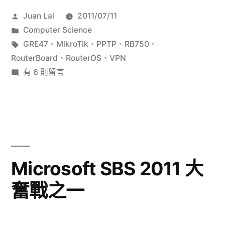
作
Juan Lai
2011/07/11
者:
分
Computer Science
類:
標
GRE47
、
MikroTik
、
PPTP
、
RB750
、
籤:
RouterBoard
、
RouterOS
、
VPN
在
有 6 則留言
〈RouterBoard
PPTP
設
定〉
中
Microsoft SBS 2011 大
奮戰之一