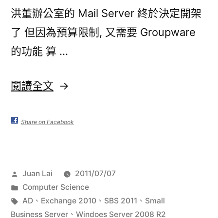
洪董辦公室的 Mail Server 終於決定開架
了 但因為預算限制, 又需要 Groupware
的功能 算 …
〈Microsoft
閱讀全文
SBS
2011
Share on Facebook
大
奮
作
Juan Lai
2011/07/07
戰
者:
分
Computer Science
之
類:
標
AD
、
Exchange 2010
、
SBS 2011
、
Small
籤:
Business Server
、
Windoes Server 2008 R2