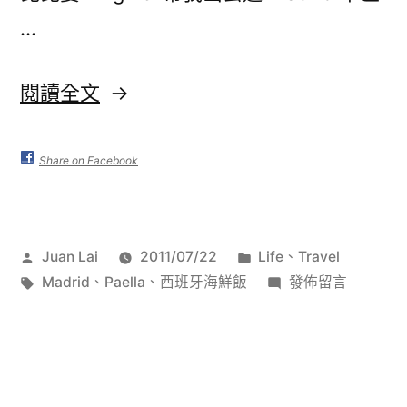
…
〈西
閱讀全文
班
牙
Share on Facebook
海
鮮
作
分
Juan Lai
2011/07/22
Life
、
Travel
飯
者:
標
類:
在
Madrid
、
Paella
、
西班牙海鮮飯
發佈留言
(Paella)〉
籤:
〈西
班
牙
海