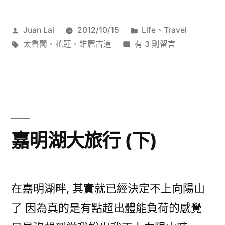
古
作
分
Juan Lai
2012/10/15
Life
、
Travel
道〉
者:
標
在
類:
太魯閣
、
花蓮
、
錐麓古道
有 3 則留言
籤:
〈散
步‧
錐
麓
古
道〉
嘉明湖大旅行 (下)
中
在嘉明湖畔, 其實就已經決定不上向陽山
了 因為真的是有點超出體能負荷的感覺