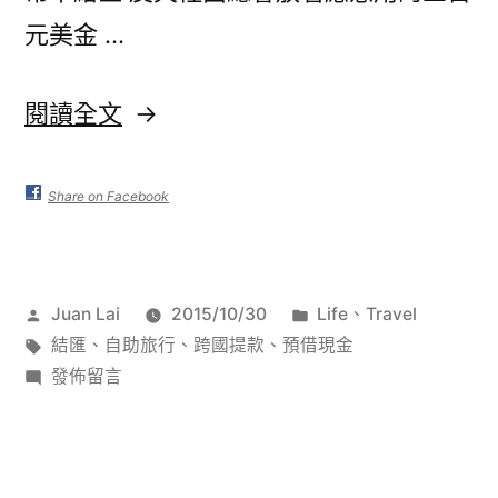
元美金 …
〈結
閱讀全文
匯
這
Share on Facebook
檔
事〉
作
分
Juan Lai
2015/10/30
Life
、
Travel
者:
標
類:
結匯
、
自助旅行
、
跨國提款
、
預借現金
籤:
在
發佈留言
〈結
匯
這