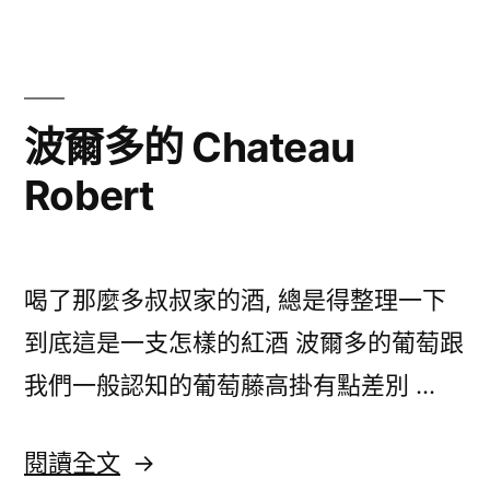
in
北
京
–
波爾多的 Chateau
20111213〉
Robert
喝了那麼多叔叔家的酒, 總是得整理一下
到底這是一支怎樣的紅酒 波爾多的葡萄跟
我們一般認知的葡萄藤高掛有點差別 …
〈波
閱讀全文