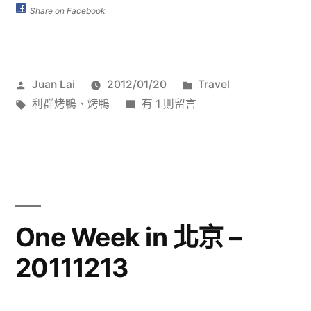
烤
Share on Facebook
鴨〉
作
分
Juan Lai
2012/01/20
Travel
者:
標
在
類:
利群烤鴨
、
烤鴨
有 1 則留言
籤:
〈利
群
烤
鴨〉
中
One Week in 北京 –
20111213