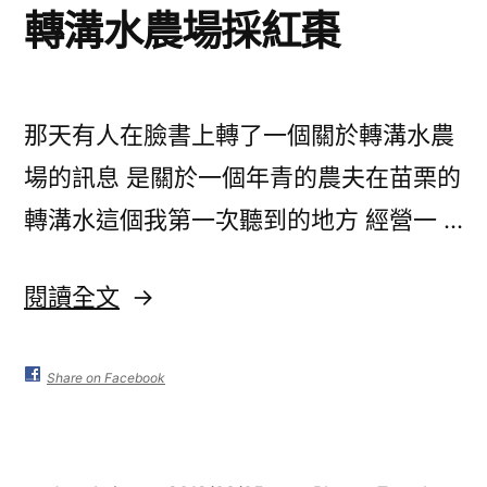
行
轉溝水農場採紅棗
(下)〉
那天有人在臉書上轉了一個關於轉溝水農
場的訊息 是關於一個年青的農夫在苗栗的
轉溝水這個我第一次聽到的地方 經營一 …
〈轉
閱讀全文
溝
水
Share on Facebook
農
場