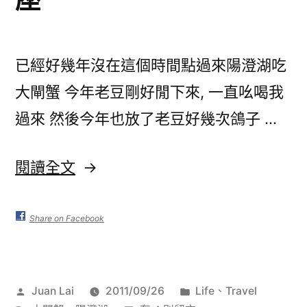
已經好幾年沒在這個時間點過來陽澄湖吃
大閘蟹 今年老豆剛好閒下來, 一直吆喝我
過來 然後今年也放了老豆好幾次鴿子 …
〈陽
閱讀全文
澄
湖
Share on Facebook
大
閘
作
分
Juan Lai
2011/09/26
Life
、
Travel
蟹