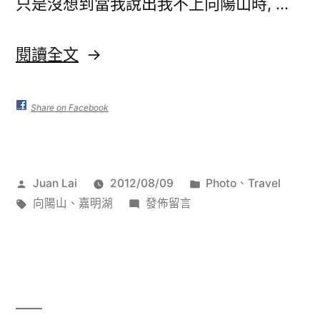
只是沒想到當我說出我不上向陽山時, …
〈嘉
閱讀全文
明
湖
Share on Facebook
大
旅
作
分
Juan Lai
2012/08/09
Photo
、
Travel
行
者:
標
在
類:
向陽山
、
嘉明湖
發佈留言
(下)〉
籤:
〈嘉
明
湖
大
旅