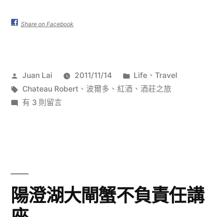
爾
多
Share on Facebook
的
Chateau
作
分
Juan Lai
2011/11/14
Life
、
Travel
Robert〉
者:
標
類:
Chateau Robert
、
波爾多
、
紅酒
、
酒莊之旅
籤:
在
有 3 則留言
〈波
爾
多
的
Chateau
Robert〉
陽澄湖大閘蟹不負責任講
中
座