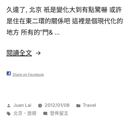
久違了, 北京 祇是變化大到有點驚嚇 或許
是住在東二環的關係吧 這裡是個現代化的
地方 所有的”門& …
〈One
閱讀全文
Week
in
Share on Facebook
北
京
作
分
Juan Lai
2012/01/08
Travel
–
者:
標
在
類:
北京
、
旅遊
發佈留言
20111213〉
籤:
〈One
Week