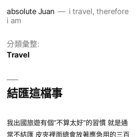
跳
absolute Juan
i travel, therefore
至
i am
主
要
分類彙整:
內
Travel
容
結匯這檔事
我出國旅遊有個”不算太好”的習慣 就是通
常不結匯 皮夾裡面總會放著應急用的三百