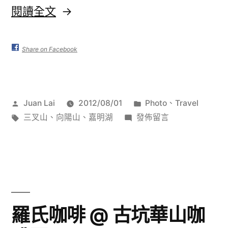
〈嘉
閱讀全文
明
湖
Share on Facebook
大
旅
作
分
Juan Lai
2012/08/01
Photo
、
Travel
行
者:
標
在
類:
三叉山
、
向陽山
、
嘉明湖
發佈留言
(上)〉
籤:
〈嘉
明
湖
大
旅
行
羅氏咖啡 @ 古坑華山咖
(上)〉