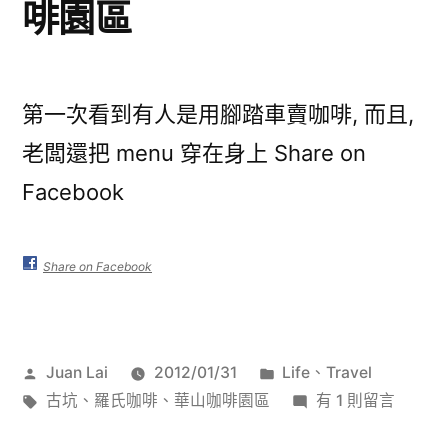
啡園區
第一次看到有人是用腳踏車賣咖啡, 而且,
老闆還把 menu 穿在身上 Share on
Facebook
Share on Facebook
作
分
Juan Lai
2012/01/31
Life
、
Travel
者:
標
類:
在
古坑
、
羅氏咖啡
、
華山咖啡園區
有 1 則留言
籤:
〈羅