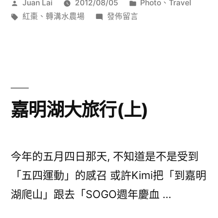
作
分
Juan Lai
2012/08/05
Photo
、
Travel
採
者:
標
在
類:
紅棗
、
轉溝水農場
發佈留言
紅
籤:
〈轉
溝
棗〉
水
農
場
採
嘉明湖大旅行(上)
紅
棗〉
今年的五月四日那天, 不知道是不是受到
「五四運動」的感召 或許Kimi把「到嘉明
湖爬山」跟去「SOGO週年慶血 …