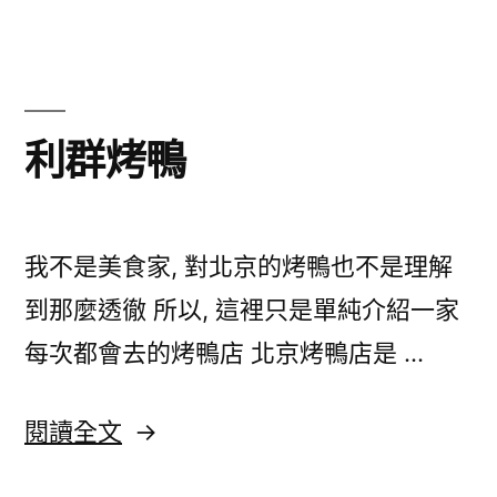
氏
咖
啡
@
古
利群烤鴨
坑
華
山
咖
我不是美食家, 對北京的烤鴨也不是理解
啡
到那麼透徹 所以, 這裡只是單純介紹一家
園
每次都會去的烤鴨店 北京烤鴨店是 …
區〉
中
〈利
閱讀全文
群