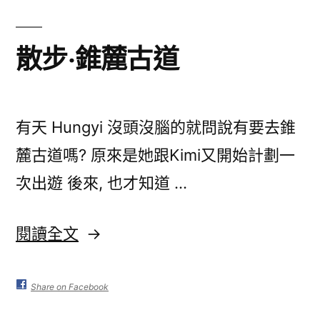
檔
事〉
散步‧錐麓古道
有天 Hungyi 沒頭沒腦的就問說有要去錐
麓古道嗎? 原來是她跟Kimi又開始計劃一
次出遊 後來, 也才知道 …
〈散
閱讀全文
步‧
錐
Share on Facebook
麓