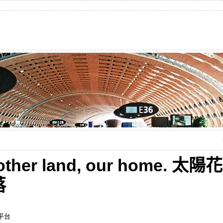
 mother land, our home
落
平台