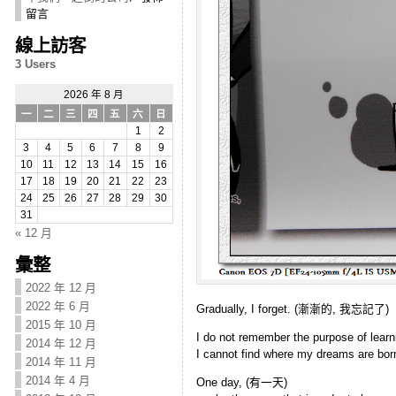
留言
線上訪客
3 Users
2026 年 8 月
一
二
三
四
五
六
日
1
2
3
4
5
6
7
8
9
10
11
12
13
14
15
16
17
18
19
20
21
22
23
24
25
26
27
28
29
30
31
« 12 月
彙整
2022 年 12 月
2022 年 6 月
Gradually, I forget. (漸漸的, 我忘記了)
2015 年 10 月
I do not remember the purpose o
2014 年 12 月
I cannot find where my dreams
2014 年 11 月
2014 年 4 月
One day, (有一天)