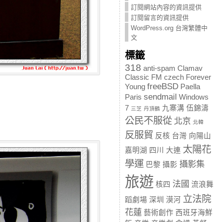
訂閱網站內容的資訊提供
訂閱留言的資訊提供
WordPress.org 台灣繁體中
文
標籤
318
anti-spam
Clamav
Classic FM
czech
Forever
freeBSD
Young
Paella
sendmail
Paris
Windows
7
九寨溝
伍錦濤
三芝
丹頂鶴
公民不服從
北京
北韓
反服貿
反核
台灣
向陽山
太陽花
嘉明湖
四川
大連
學運
攝影集
巴黎
攝影
旅遊
法國
核四
流浪舞
立法院
蹈劇場
深圳
漠河
花蓮
藝術創作
西班牙海鮮