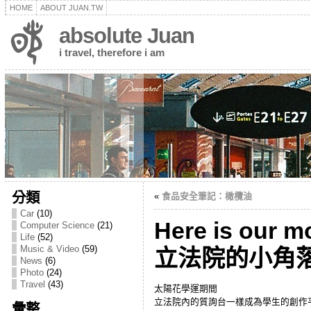
HOME
ABOUT JUAN.TW
absolute Juan
i travel, therefore i am
分類
«
食品安全筆記：橄欖油
Car
(10)
Here is our
Computer Science
(21)
Life
(52)
Music & Video
(59)
立法院的小角
News
(6)
Photo
(24)
Travel
(43)
太陽花學運期間
立法院內的質詢台一樣成為學生的創作
彙整