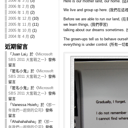
2006 年 3 月
(3)
Here is our mother land, our ho
2006 年 2 月
(3)
We live and group up here. (我
2006 年 1 月
(2)
2005 年 12 月
(10)
Before we are able to run our 
2005 年 11 月
(11)
we learn things, (我們學習)
talking about our dreams somet
2005 年 10 月
(1)
2004 年 4 月
(2)
The grown-ups tell us to beha
everything is under control. (所
近期留言
「
Juan Lai
」於〈
Microsoft
SBS 2011 大奮戰之一
〉發佈
留言
「
匿名小鬼
」於〈
Microsoft
SBS 2011 大奮戰之一
〉發佈
留言
「
匿名小鬼
」於〈
Microsoft
SBS 2011 大奮戰之一
〉發佈
留言
「
Vanessa Hsieh
」於〈
那一
年我們一起倒的公司
〉發佈
留言
「
Ahahahahaha
」於〈
那一
年我們一起倒的公司
〉發佈