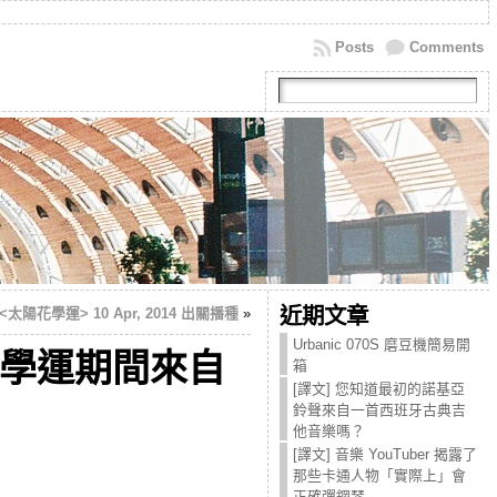
Posts
Comments
近期文章
<太陽花學運> 10 Apr, 2014 出關播種
»
Urbanic 070S 磨豆機簡易開
. 太陽花學運期間來自
箱
[譯文] 您知道最初的諾基亞
鈴聲來自一首西班牙古典吉
他音樂嗎？
[譯文] 音樂 YouTuber 揭露了
那些卡通人物「實際上」會
正確彈鋼琴