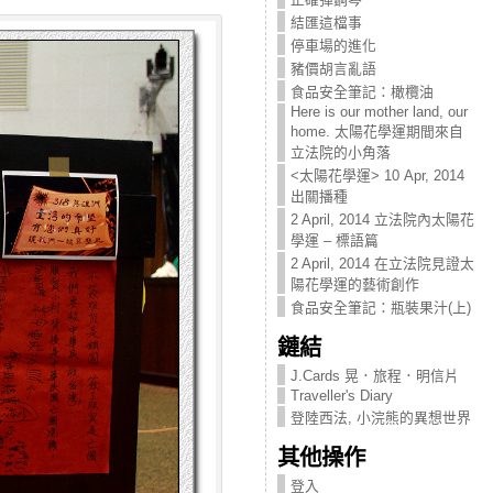
結匯這檔事
停車場的進化
豬價胡言亂語
食品安全筆記：橄欖油
Here is our mother land, our
home. 太陽花學運期間來自
立法院的小角落
<太陽花學運> 10 Apr, 2014
出關播種
2 April, 2014 立法院內太陽花
學運 – 標語篇
2 April, 2014 在立法院見證太
陽花學運的藝術創作
食品安全筆記：瓶裝果汁(上)
鏈結
J.Cards 晃．旅程．明信片
Traveller's Diary
登陸西法, 小浣熊的異想世界
其他操作
登入