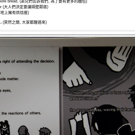
to have more bread, (弟兄們告訴我們, 為了要有更多的麵包)
 neighbor (大人們決定要讓隔壁鄰居)
在我們的土地上擁有烘焙屋)
p.
(突然之間, 大家都醒過來)