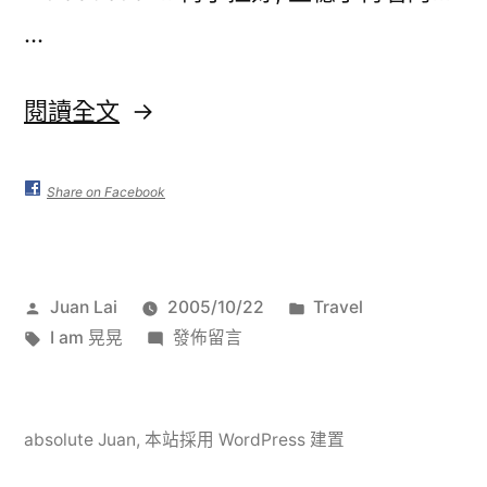
…
〈我
閱讀全文
是
晃
Share on Facebook
晃〉
作
分
Juan Lai
2005/10/22
Travel
者:
標
在
類:
I am 晃晃
發佈留言
籤:
〈我
是
晃
absolute Juan
,
本站採用 WordPress 建置
晃〉