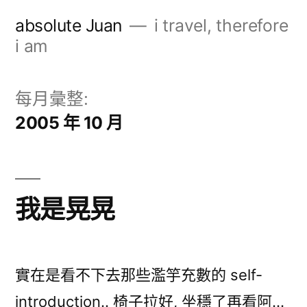
跳
absolute Juan
i travel, therefore
至
i am
主
要
每月彙整:
內
2005 年 10 月
容
我是晃晃
實在是看不下去那些濫竽充數的 self-
introduction.. 椅子拉好, 坐穩了再看阿…