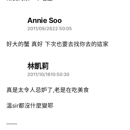
Annie Soo
2011/09/2622:50:05
表
示:
好大的蟹 真好 下次也要去找你去的這家
林凱莉
2011/10/1810:50:30
表
示:
真是太令人忌妒了,老是在吃美食
溫sir都沒什麼變耶