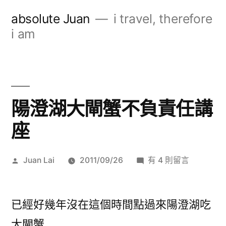
跳
absolute Juan
i travel, therefore
至
i am
主
要
內
陽澄湖大閘蟹不負責任講
容
座
作
在
Juan Lai
2011/09/26
有 4 則留言
者:
〈陽
澄
湖
已經好幾年沒在這個時間點過來陽澄湖吃
大
大閘蟹