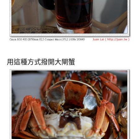
用這種方式撥開大閘蟹