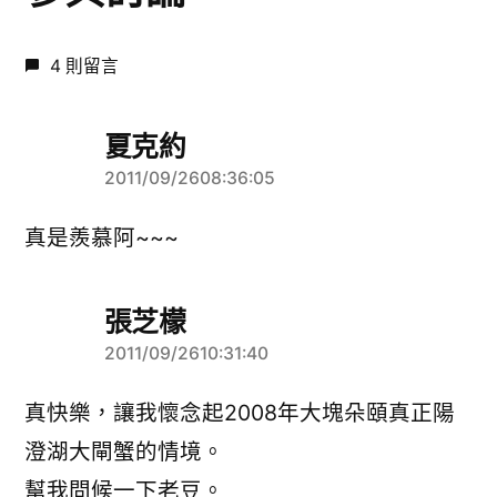
4 則留言
夏克約
2011/09/2608:36:05
表
示:
真是羨慕阿~~~
張芝檬
2011/09/2610:31:40
表
示:
真快樂，讓我懷念起2008年大塊朵頤真正陽
澄湖大閘蟹的情境。
幫我問候一下老豆。