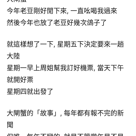
閘
今年老豆剛好閒下來, 一直吆喝我過來
蟹
不
然後今年也放了老豆好幾次鴿子了
負
責
就這樣想了一下, 星期五下決定要來一趟
任
講
大陸
座〉
星期一早上周姐幫我訂好機票, 當天下午
中
就開好票
星期四就出發了
大閘蟹的「故事」, 每年都有報不完的新
聞