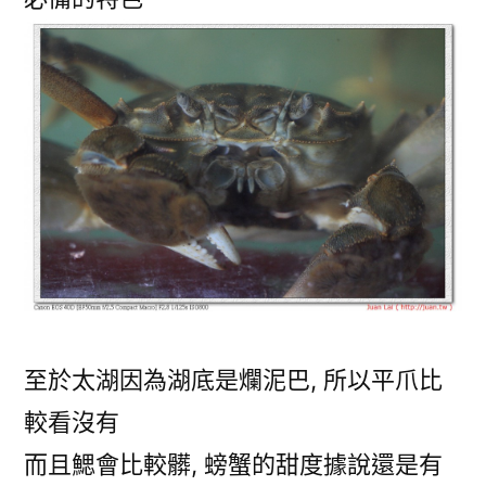
至於太湖因為湖底是爛泥巴, 所以平爪比
較看沒有
而且鰓會比較髒, 螃蟹的甜度據說還是有