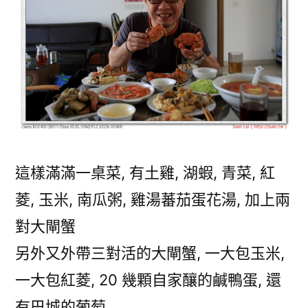
這樣滿滿一桌菜, 有土雞, 湖蝦, 青菜, 紅
菱, 玉米, 南瓜粥, 雞湯蕃茄蛋花湯, 加上兩
對大閘蟹
另外又外帶三對活的大閘蟹, 一大包玉米,
一大包紅菱, 20 幾顆自家釀的鹹鴨蛋, 還
有巴城的葡萄