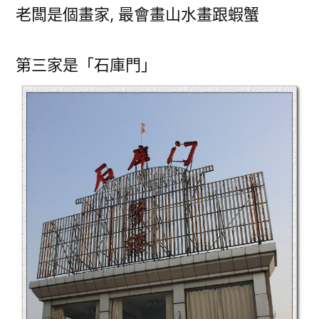
老闆是個畫家, 最會畫山水畫跟蝦蟹
第三家是「石庫門」