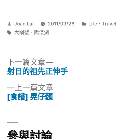
作
分
Juan Lai
2011/09/26
Life
、
Travel
者:
標
類:
大閘蟹
、
陽澄湖
籤:
下
下一篇文章
一
射日的祖先正伸手
文
篇
下
上一篇文章
章
文
一
[食譜] 晃仔麵
章:
導
篇
文
覽
章:
參與討論