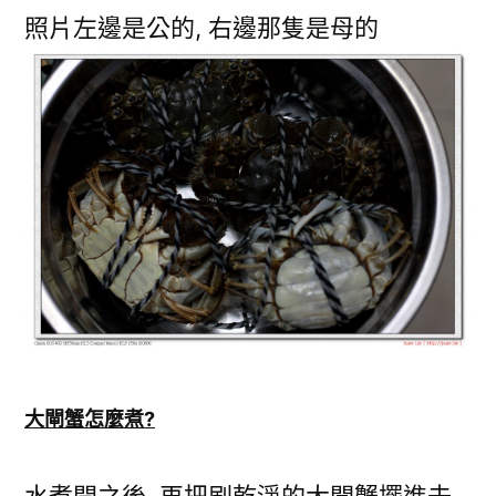
照片左邊是公的, 右邊那隻是母的
大閘蟹怎麼煮?