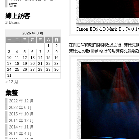
留言
線上訪客
3 Users
2026 年 8 月
一
二
三
四
五
六
日
在與日軍的戰鬥節節敗退之後, 賽德克
1
2
賽德克長老(世珮)悲壯的用賽得克語唱
3
4
5
6
7
8
9
10
11
12
13
14
15
16
17
18
19
20
21
22
23
24
25
26
27
28
29
30
31
« 12 月
彙整
2022 年 12 月
2022 年 6 月
2015 年 10 月
2014 年 12 月
2014 年 11 月
2014 年 4 月