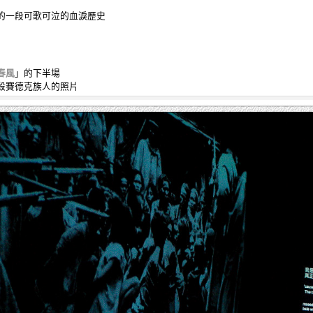
的一段可歌可泣的血淚歷史
春風
」的下半場
殺賽德克族人的照片