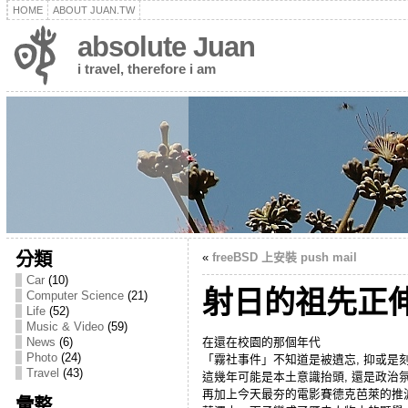
HOME
ABOUT JUAN.TW
absolute Juan
i travel, therefore i am
分類
«
freeBSD 上安裝 push mail
Car
(10)
射日的祖先正
Computer Science
(21)
Life
(52)
Music & Video
(59)
在還在校園的那個年代
News
(6)
Photo
(24)
「霧社事件」不知道是被遺忘, 抑或是
Travel
(43)
這幾年可能是本土意識抬頭, 還是政治
再加上今天最夯的電影賽德克芭萊的推
彙整