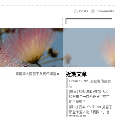
Posts
Comments
近期文章
陽澄湖大閘蟹不負責任講座
»
Urbanic 070S 磨豆機簡易開
箱
[譯文] 您知道最初的諾基亞
鈴聲來自一首西班牙古典吉
他音樂嗎？
[譯文] 音樂 YouTuber 揭露了
那些卡通人物「實際上」會
正確彈鋼琴