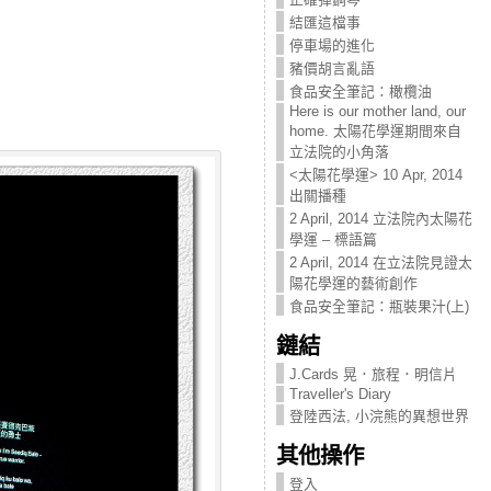
結匯這檔事
停車場的進化
豬價胡言亂語
食品安全筆記：橄欖油
Here is our mother land, our
home. 太陽花學運期間來自
立法院的小角落
<太陽花學運> 10 Apr, 2014
出關播種
2 April, 2014 立法院內太陽花
學運 – 標語篇
2 April, 2014 在立法院見證太
陽花學運的藝術創作
食品安全筆記：瓶裝果汁(上)
鏈結
J.Cards 晃．旅程．明信片
Traveller's Diary
登陸西法, 小浣熊的異想世界
其他操作
登入