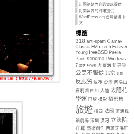
訂閱網站內容的資訊提供
訂閱留言的資訊提供
WordPress.org 台灣繁體中
文
標籤
318
anti-spam
Clamav
Classic FM
czech
Forever
freeBSD
Young
Paella
sendmail
Paris
Windows
7
九寨溝
伍錦濤
三芝
丹頂鶴
公民不服從
北京
北韓
反服貿
反核
台灣
向陽山
太陽花
嘉明湖
四川
大連
學運
攝影集
巴黎
攝影
旅遊
法國
核四
流浪舞
立法院
蹈劇場
深圳
漠河
花蓮
藝術創作
西班牙海鮮