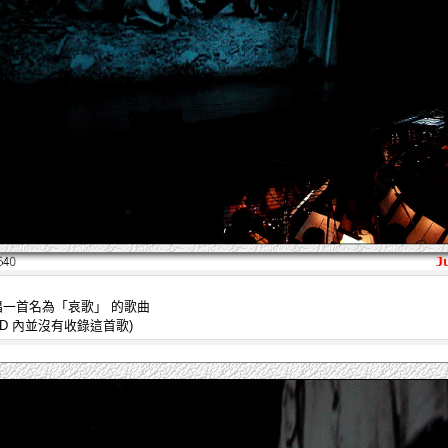
唱一首名為「哀歌」 的歌曲
D 內並沒有收錄這首歌)