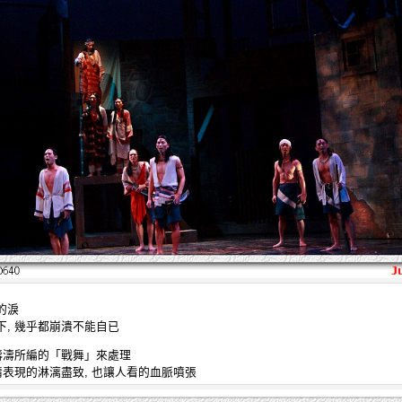
的淚
, 幾乎都崩潰不能自已
濤濤所編的「戰舞」來處理
情表現的淋漓盡致, 也讓人看的血脈噴張