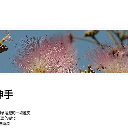
伸手
刻意迴避的一段歷史
氛圍的變化
波助瀾