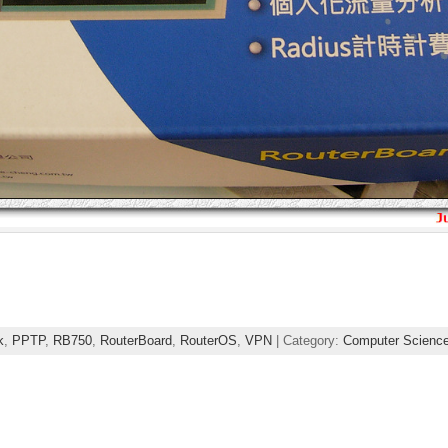
k
,
PPTP
,
RB750
,
RouterBoard
,
RouterOS
,
VPN
| Category:
Computer Scienc