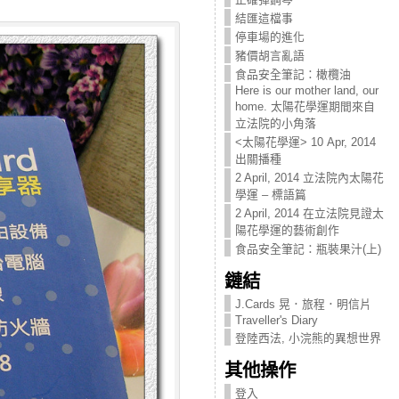
結匯這檔事
停車場的進化
豬價胡言亂語
食品安全筆記：橄欖油
Here is our mother land, our
home. 太陽花學運期間來自
立法院的小角落
<太陽花學運> 10 Apr, 2014
出關播種
2 April, 2014 立法院內太陽花
學運 – 標語篇
2 April, 2014 在立法院見證太
陽花學運的藝術創作
食品安全筆記：瓶裝果汁(上)
鏈結
J.Cards 晃．旅程．明信片
Traveller's Diary
登陸西法, 小浣熊的異想世界
其他操作
登入