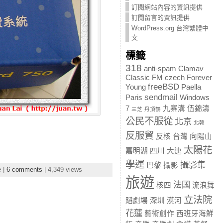
訂閱網站內容的資訊提供
訂閱留言的資訊提供
WordPress.org 台灣繁體中
文
標籤
318
anti-spam
Clamav
Classic FM
czech
Forever
freeBSD
Young
Paella
sendmail
Paris
Windows
7
九寨溝
伍錦濤
三芝
丹頂鶴
公民不服從
北京
北韓
反服貿
反核
台灣
向陽山
太陽花
嘉明湖
四川
大連
學運
攝影集
巴黎
攝影
e
|
6 comments
| 4,349 views
旅遊
法國
核四
流浪舞
立法院
蹈劇場
深圳
漠河
花蓮
藝術創作
西班牙海鮮