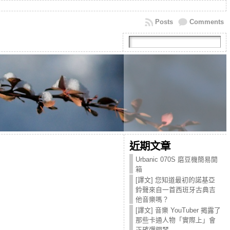
Posts
Comments
近期文章
Urbanic 070S 磨豆機簡易開
箱
[譯文] 您知道最初的諾基亞
鈴聲來自一首西班牙古典吉
他音樂嗎？
[譯文] 音樂 YouTuber 揭露了
那些卡通人物「實際上」會
正確彈鋼琴