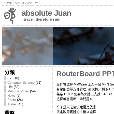
HOME
ABOUT JUAN.TW
absolute Juan
i travel, therefore i am
分類
RouterBoard P
Car
(10)
Computer Science
(21)
最近嘗試在 VMWare 上架一個 VPN Ser
Life
(52)
希望能簡單方便管理, 那大概只剩下 PP
Music & Video
(59)
無奈 PPTP 需要防火牆上支援 GRE47
News
(6)
這個就會測出一堆問題來
Photo
(24)
Travel
(43)
忙了幾天之後決定還是放棄
決定改用實體的主機來處理
彙整