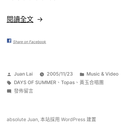
〈DAYS
閱讀全文
OF
SUMMER〉
Share on Facebook
作
分
Juan Lai
2005/11/23
Music & Video
者:
標
類:
DAYS OF SUMMER
、
Topas
、
黃玉合唱團
籤:
在
發佈留言
〈DAYS
OF
SUMMER〉
absolute Juan
,
本站採用 WordPress 建置