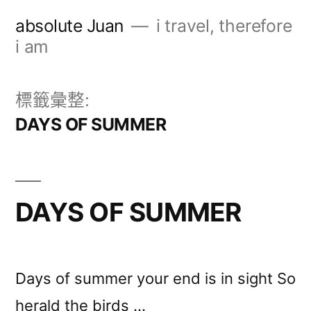
跳
absolute Juan
i travel, therefore
至
i am
主
要
標籤彙整:
內
DAYS OF SUMMER
容
DAYS OF SUMMER
Days of summer your end is in sight So
herald the birds …