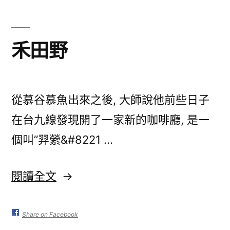
北
京
–
禾田野
20111213〉
從慕谷慕魚出來之後, 大師說他前些日子
在台九線發現開了一家新的咖啡廳, 是一
個叫”羿縈&#8221 …
〈禾
閱讀全文
田
野〉
Share on Facebook