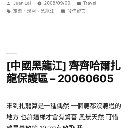
作
分
Juan Lai
2008/09/06
Travel
漠
者:
標
在
類:
旅遊
、
漠河
、
黑龍江
發佈留言
河
籤:
〈[中
國
縣
黑
–
龍
20060601〉
江]
漠
[中國黑龍江] 齊齊哈爾扎
河
龍保護區 – 20060605
縣
–
20060601〉
來到扎龍算是一種偶然 一個聽都沒聽過的
地方 也許這樣才會有驚喜 風景天然 可惜