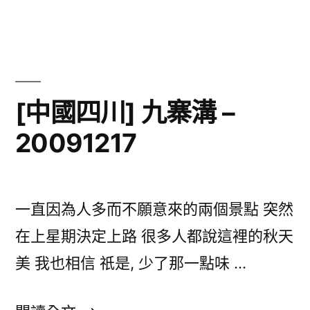
國
20091216〉
四
川]
黃
龍
[中國四川] 九寨溝 –
–
20091217
20091216〉
中
一直因為人多而不願意來的兩個景點 突然
在上星期決定上路 很多人都說這裡的秋天
美 我也相信 祇是, 少了那一點味 …