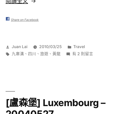
〈[中
閱讀全文
國
四
Share on Facebook
川]
九
作
分
Juan Lai
2010/03/25
Travel
寨
者:
標
在
類:
九寨溝
、
四川
、
旅遊
、
黃龍
有 2 則留言
溝
籤:
〈[中
國
–
四
20091217〉
川]
九
寨
[盧森堡] Luxembourg –
溝
20040527
–