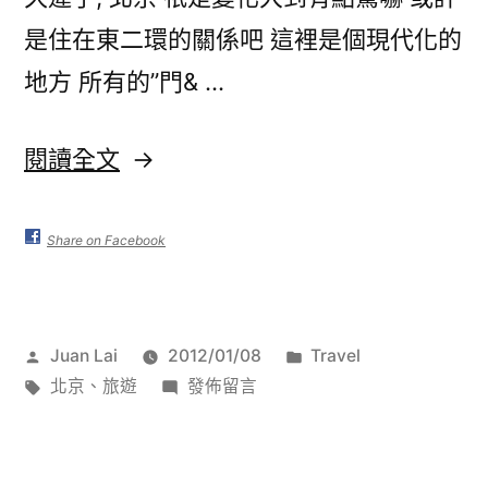
是住在東二環的關係吧 這裡是個現代化的
地方 所有的”門& …
〈One
閱讀全文
Week
in
Share on Facebook
北
京
作
分
Juan Lai
2012/01/08
Travel
–
者:
標
在
類:
北京
、
旅遊
發佈留言
20111213〉
籤:
〈One
Week
in