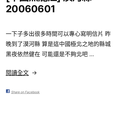
20060601
村
–
20060601〉
一下子多出很多時間可以專心寫明信片 昨
晚到了漠河縣 算是這中國極北之地的縣城
黑夜依然健在 可能還是不夠北吧 …
〈[中
閱讀全文
國
黑
Share on Facebook
龍
江]