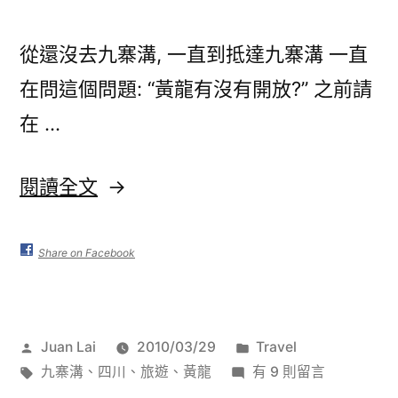
從還沒去九寨溝, 一直到抵達九寨溝 一直
在問這個問題: “黃龍有沒有開放?” 之前請
在 …
〈[中
閱讀全文
國
四
Share on Facebook
川]
黃
作
分
Juan Lai
2010/03/29
Travel
龍
者:
標
在
類:
九寨溝
、
四川
、
旅遊
、
黃龍
有 9 則留言
–
籤:
〈[中