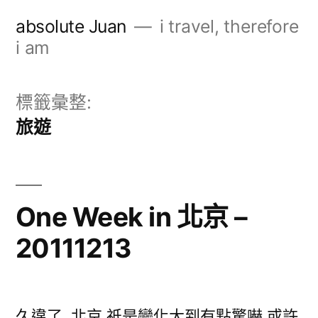
跳
absolute Juan
i travel, therefore
至
i am
主
要
標籤彙整:
內
旅遊
容
One Week in 北京 –
20111213
久違了, 北京 祇是變化大到有點驚嚇 或許