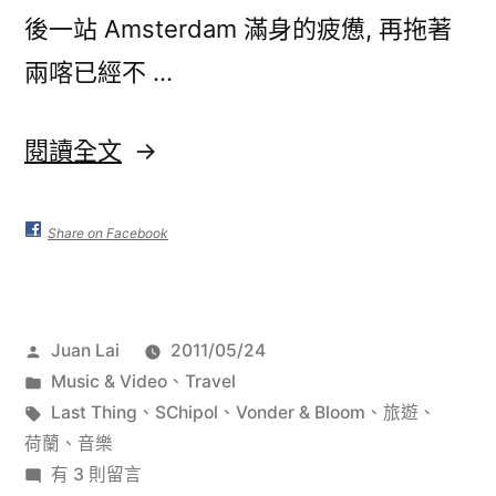
後一站 Amsterdam 滿身的疲憊, 再拖著
兩喀已經不 …
〈LAST
閱讀全文
THING
–
Share on Facebook
Vonder
&
作
Juan Lai
2011/05/24
Bloom
者:
分
Music & Video
、
Travel
on
類:
標
Last Thing
、
SChipol
、
Vonder & Bloom
、
旅遊
、
籤:
荷蘭
、
音樂
Schiphol〉
在
有 3 則留言