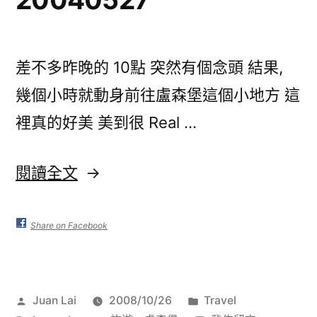
20091217〉
中
差不多昨晚的 10點 突然有個念頭 結果,
幾個小時就動身前往盧森堡這個小地方 這
裡真的好美 美到很 Real …
〈[盧
閱讀全文
森
堡]
Share on Facebook
Luxembourg
–
作
分
Juan Lai
2008/10/26
Travel
20040527〉