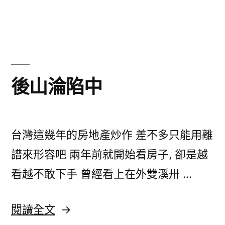
〈LAST
THING
–
Vonder
&
Bloom
後山淪陷中
on
Schiphol〉
中
台灣這幾年的房地產炒作 差不多只能用離
譜來形容吧 兩年前就開始看房子, 卻是越
看越不敢下手 曾經看上在外雙溪卅 …
〈後
閱讀全文