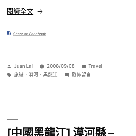
〈[中
閱讀全文
國
黑
Share on Facebook
龍
江]
作
分
Juan Lai
2008/09/08
Travel
漠
者:
標
在
類:
旅遊
、
漠河
、
黑龍江
發佈留言
河
籤:
〈[中
國
村
黑
–
龍
20060601〉
江]
漠
[中國黑龍江] 漠河縣 –
河