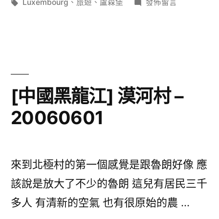
者:
標
類:
在
Luxembourg
、
旅遊
、
盧森堡
發佈留言
籤:
〈[盧
森
堡]
Luxembourg
–
20040527〉
[中國黑龍江] 漠河村 –
20060601
來到北極村的第一個感覺是跟魯朗好像 應
該說是放大了不少的魯朗 這兒有居民三千
多人 有清新的空氣 也有很原始的農 …