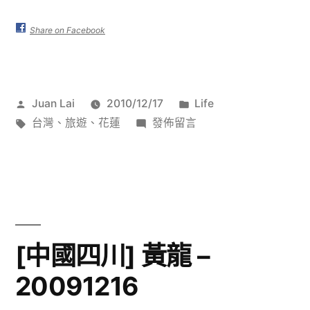
山
淪
Share on Facebook
陷
中〉
作
分
Juan Lai
2010/12/17
Life
者:
標
在
類:
台灣
、
旅遊
、
花蓮
發佈留言
籤:
〈後
山
淪
陷
中〉
[中國四川] 黃龍 –
20091216