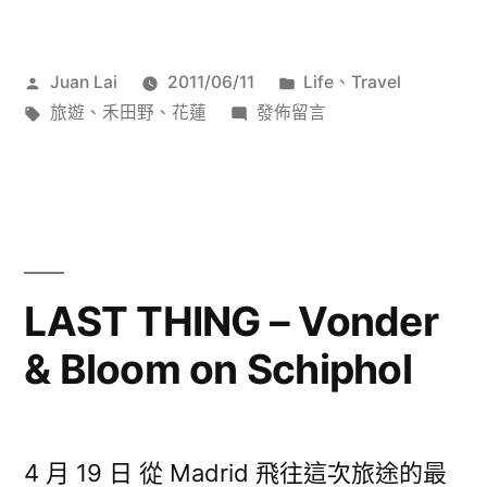
作
分
Juan Lai
2011/06/11
Life
、
Travel
者:
標
在
類:
旅遊
、
禾田野
、
花蓮
發佈留言
籤:
〈禾
田
野〉
LAST THING – Vonder
& Bloom on Schiphol
4 月 19 日 從 Madrid 飛往這次旅途的最