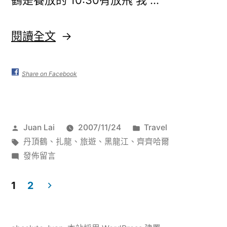
鶴是養放的 10:30有放飛 我 …
〈[中
閱讀全文
國
黑
Share on Facebook
龍
江]
作
分
Juan Lai
2007/11/24
Travel
齊
者:
標
類:
丹頂鶴
、
扎龍
、
旅遊
、
黑龍江
、
齊齊哈爾
齊
籤:
在
發佈留言
〈[中
哈
國
1
2
爾
黑
文
扎
龍
江]