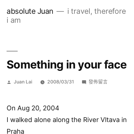
跳
absolute Juan
i travel, therefore
至
i am
主
要
內
Something in your face
容
作
在
Juan Lai
2008/03/31
發佈留言
者:
〈Something
in
your
On Aug 20, 2004
face〉
I walked alone along the River Vltava in
Praha