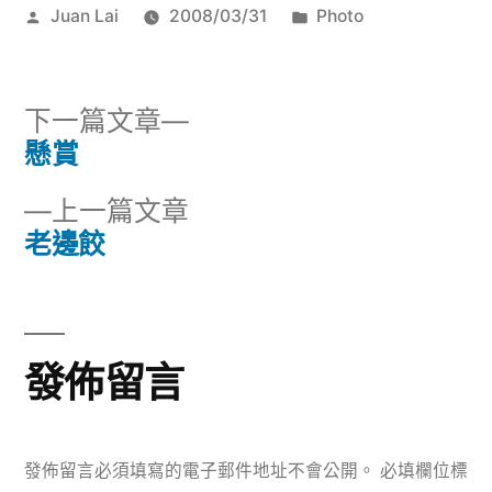
作
分
Juan Lai
2008/03/31
Photo
者:
類:
下
下一篇文章
一
懸賞
文
篇
下
上一篇文章
章
文
一
老邊餃
章:
導
篇
文
覽
章:
發佈留言
發佈留言必須填寫的電子郵件地址不會公開。
必填欄位標