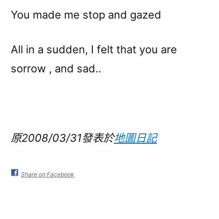
You made me stop and gazed
All in a sudden, I felt that you are
sorrow , and sad..
原2008/03/31發表於
地圖日記
Share on Facebook