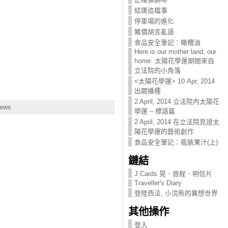
結匯這檔事
停車場的進化
豬價胡言亂語
食品安全筆記：橄欖油
Here is our mother land, our
home. 太陽花學運期間來自
立法院的小角落
<太陽花學運> 10 Apr, 2014
出關播種
2 April, 2014 立法院內太陽花
iews
學運 – 標語篇
2 April, 2014 在立法院見證太
陽花學運的藝術創作
食品安全筆記：瓶裝果汁(上)
鏈結
J.Cards 晃．旅程．明信片
Traveller's Diary
登陸西法, 小浣熊的異想世界
其他操作
登入