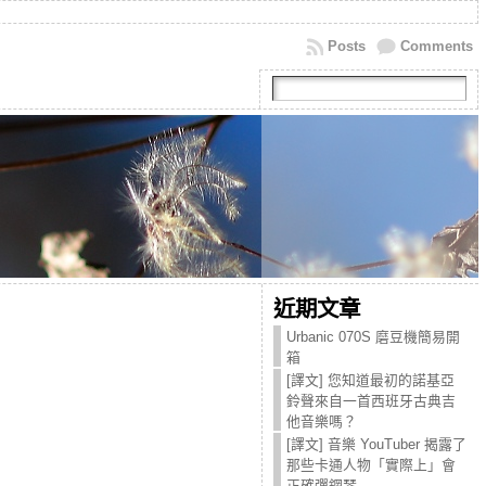
Posts
Comments
近期文章
Urbanic 070S 磨豆機簡易開
箱
[譯文] 您知道最初的諾基亞
鈴聲來自一首西班牙古典吉
他音樂嗎？
[譯文] 音樂 YouTuber 揭露了
那些卡通人物「實際上」會
正確彈鋼琴