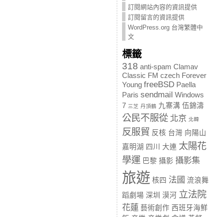
訂閱網站內容的資訊提供
訂閱留言的資訊提供
WordPress.org 台灣繁體中
文
標籤
318
anti-spam
Clamav
Classic FM
czech
Forever
freeBSD
Young
Paella
sendmail
Paris
Windows
7
九寨溝
伍錦濤
三芝
丹頂鶴
公民不服從
北京
北韓
反服貿
反核
台灣
向陽山
太陽花
嘉明湖
四川
大連
學運
攝影集
巴黎
攝影
旅遊
法國
核四
流浪舞
立法院
蹈劇場
深圳
漠河
花蓮
藝術創作
西班牙海鮮