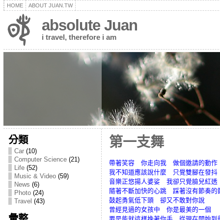
HOME
ABOUT JUAN.TW
absolute Juan
i travel, therefore i am
分類
第一支舞
Car
(10)
Computer Science
(21)
帶著笑容 你走向我 做個邀請的動作
Life
(52)
我不知道應該說什麼 只覺雙腳在發抖
Music & Video
(59)
音樂正悠揚人婆娑 我卻只覺臉兒紅透
News
(6)
隨著不斷加快的心跳 踩著沒有節奏的
Photo
(24)
鼓起勇氣低下頭 卻又不敢對你說
Travel
(43)
曾經見過的女孩中 你是最美的一個
彙整
要是能就這樣挽著你手 從現在開始到