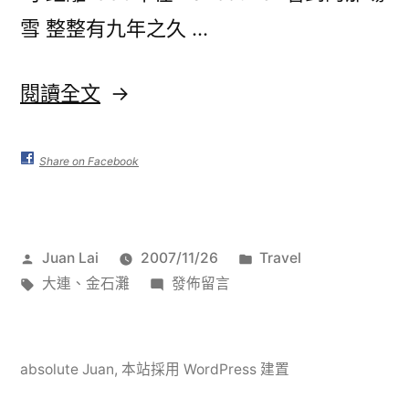
雪 整整有九年之久 …
〈大
閱讀全文
連
–
Share on Facebook
20051212〉
作
分
Juan Lai
2007/11/26
Travel
者:
標
在
類:
大連
、
金石灘
發佈留言
籤:
〈大
連
–
absolute Juan
,
本站採用 WordPress 建置
20051212〉