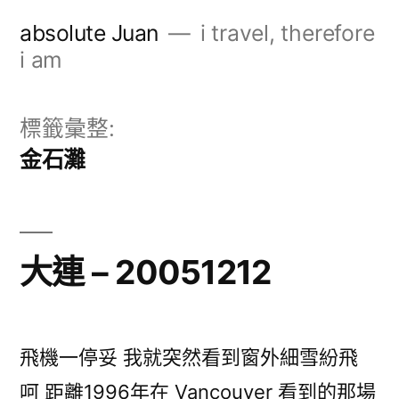
跳
absolute Juan
i travel, therefore
至
i am
主
要
標籤彙整:
內
金石灘
容
大連 – 20051212
飛機一停妥 我就突然看到窗外細雪紛飛
呵 距離1996年在 Vancouver 看到的那場