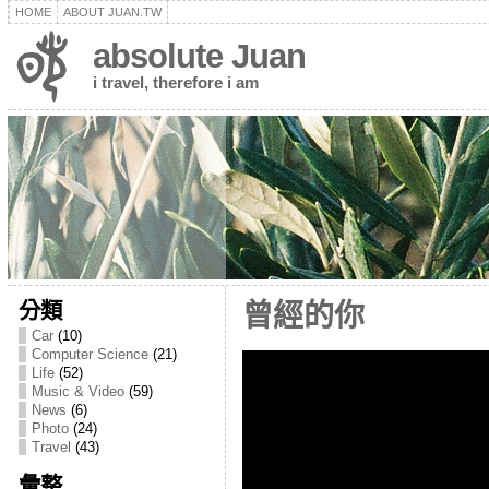
HOME
ABOUT JUAN.TW
absolute Juan
i travel, therefore i am
分類
曾經的你
Car
(10)
Computer Science
(21)
Life
(52)
Music & Video
(59)
News
(6)
Photo
(24)
Travel
(43)
彙整