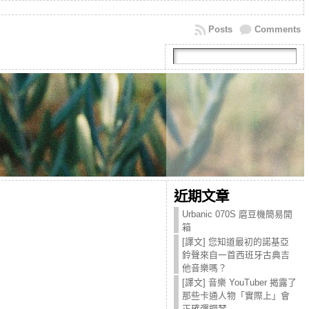
Posts
Comments
近期文章
Urbanic 070S 磨豆機簡易開
箱
[譯文] 您知道最初的諾基亞
鈴聲來自一首西班牙古典吉
他音樂嗎？
[譯文] 音樂 YouTuber 揭露了
那些卡通人物「實際上」會
正確彈鋼琴