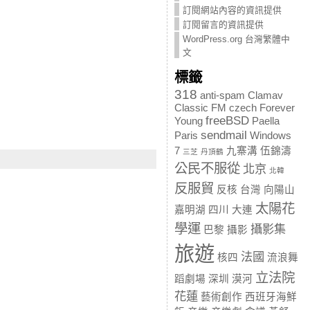
訂閱網站內容的資訊提供
訂閱留言的資訊提供
WordPress.org 台灣繁體中
文
標籤
318
anti-spam
Clamav
Classic FM
czech
Forever
freeBSD
Young
Paella
sendmail
Paris
Windows
7
九寨溝
伍錦濤
三芝
丹頂鶴
公民不服從
北京
北韓
反服貿
反核
台灣
向陽山
太陽花
嘉明湖
四川
大連
學運
攝影集
巴黎
攝影
旅遊
法國
核四
流浪舞
立法院
蹈劇場
深圳
漠河
花蓮
藝術創作
西班牙海鮮