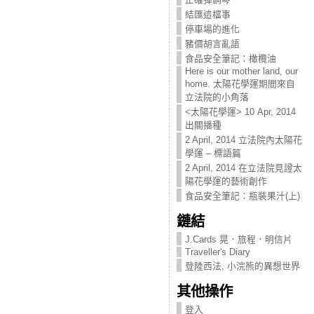
結匯這檔事
停車場的進化
豬價胡言亂語
食品安全筆記：橄欖油
Here is our mother land, our
home. 太陽花學運期間來自
立法院的小角落
<太陽花學運> 10 Apr, 2014
出關播種
2 April, 2014 立法院內太陽花
學運 – 標語篇
2 April, 2014 在立法院見證太
陽花學運的藝術創作
食品安全筆記：瓶裝果汁(上)
鏈結
J.Cards 晃．旅程．明信片
Traveller's Diary
登陸西法, 小浣熊的異想世界
其他操作
登入