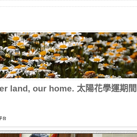
mother land, our home. 太陽
平台