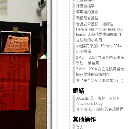
結匯這檔事
停車場的進化
豬價胡言亂語
食品安全筆記：橄欖油
Here is our mother land, our
home. 太陽花學運期間來自
立法院的小角落
<太陽花學運> 10 Apr, 2014
出關播種
2 April, 2014 立法院內太陽花
學運 – 標語篇
2 April, 2014 在立法院見證太
陽花學運的藝術創作
食品安全筆記：瓶裝果汁(上)
鏈結
J.Cards 晃．旅程．明信片
Traveller's Diary
登陸西法, 小浣熊的異想世界
其他操作
登入