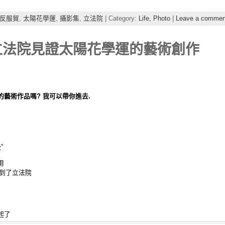
反服貿
,
太陽花學運
,
攝影集
,
立法院
| Category:
Life,
Photo
|
Leave a commen
014 在立法院見證太陽花學運的藝術創作
生的藝術作品嗎? 我可以帶你進去.
”
用
進到了立法院
起了