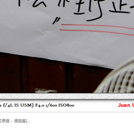
陽花學運 – 標語篇]…