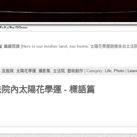
友
繼續閱讀 [Here is our mother land, our home. 太陽花學運期間來自
,
反服貿
,
太陽花學運
,
攝影集
,
立法院
,
藝術創作
| Category:
Life,
Photo
|
Leav
4 立法院內太陽花學運 - 標語篇