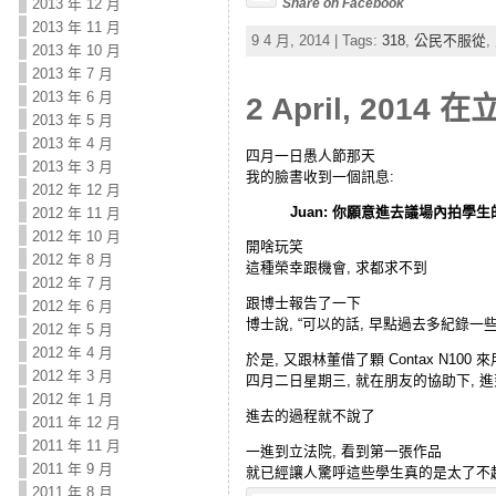
2013 年 12 月
Share on Facebook
2013 年 11 月
9 4 月, 2014 | Tags:
318
,
公民不服從
,
2013 年 10 月
2013 年 7 月
2013 年 6 月
2 April, 2
2013 年 5 月
2013 年 4 月
四月一日愚人節那天
2013 年 3 月
我的臉書收到一個訊息:
2012 年 12 月
Juan: 你願意進去議場內拍學
2012 年 11 月
2012 年 10 月
開啥玩笑
2012 年 8 月
這種榮幸跟機會, 求都求不到
2012 年 7 月
跟博士報告了一下
2012 年 6 月
博士說, “可以的話, 早點過去多紀錄一些
2012 年 5 月
2012 年 4 月
於是, 又跟林董借了顆 Contax N100 來
2012 年 3 月
四月二日星期三, 就在朋友的協助下, 
2012 年 1 月
進去的過程就不說了
2011 年 12 月
2011 年 11 月
一進到立法院, 看到第一張作品
2011 年 9 月
就已經讓人驚呼這些學生真的是太了不
2011 年 8 月