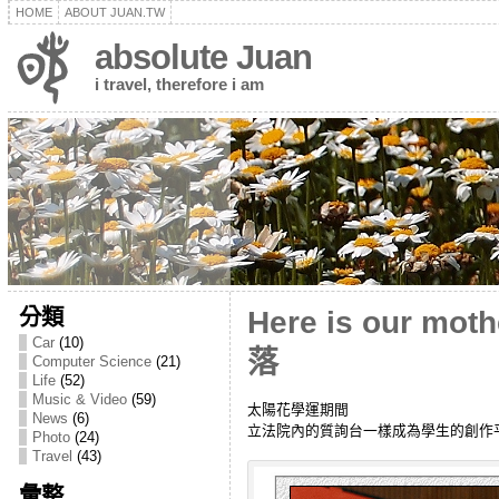
HOME
ABOUT JUAN.TW
absolute Juan
i travel, therefore i am
分類
Here is our 
Car
(10)
落
Computer Science
(21)
Life
(52)
Music & Video
(59)
太陽花學運期間
News
(6)
立法院內的質詢台一樣成為學生的創作
Photo
(24)
Travel
(43)
彙整