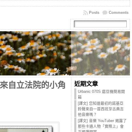
Posts
Comments
近期文章
花學運期間來自立法院的小角
Urbanic 070S 磨豆機簡易開
箱
[譯文] 您知道最初的諾基亞
鈴聲來自一首西班牙古典吉
他音樂嗎？
[譯文] 音樂 YouTuber 揭露了
那些卡通人物「實際上」會
正確彈鋼琴