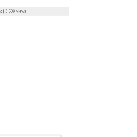
t
| 3,539 views