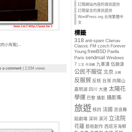
訂閱網站內容的資訊提供
訂閱留言的資訊提供
WordPress.org 台灣繁體中
文
標籤
318
anti-spam
Clamav
立法院的小角落]…
Classic FM
czech
Forever
freeBSD
Young
Paella
sendmail
Paris
Windows
7
九寨溝
伍錦濤
三芝
丹頂鶴
e a comment
| 2,034 views
公民不服從
北京
北韓
反服貿
反核
台灣
向陽山
太陽花
嘉明湖
四川
大連
學運
攝影集
巴黎
攝影
旅遊
法國
核四
流浪舞
立法院
蹈劇場
深圳
漠河
花蓮
藝術創作
西班牙海鮮