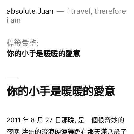
跳
absolute Juan
i travel, therefore
至
i am
主
要
標籤彙整:
內
你的小手是暖暖的愛意
容
你的小手是暖暖的愛意
2011 年 8 月 27 日那晚, 是一個很奇妙的
夜晚 濤哥的流浪硬漢舞蹈在那天滿八歲了