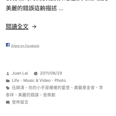
美麗的錯誤這齣描述 …
〈你
閱讀全文
的
小
Share on Facebook
手
是
作
Juan Lai
2011/08/29
暖
者:
分
Life
、
Music & Video
、
Photo
暖
類:
標
伍錦濤
、
你的小手是暖暖的愛意
、
廣藝基金會
、
李
籤:
泰祥
、
美麗的錯誤
、
音樂劇
的
在
發佈留言
愛
〈你