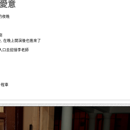
愛意
妙的夜晚
劇
, 在晚上開演後也進來了
入口去迎接李老師
計程車