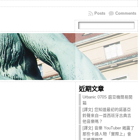
Posts
Comments
近期文章
Urbanic 070S 磨豆機簡易開
箱
[譯文] 您知道最初的諾基亞
鈴聲來自一首西班牙古典吉
他音樂嗎？
[譯文] 音樂 YouTuber 揭露了
那些卡通人物「實際上」會
正確彈鋼琴