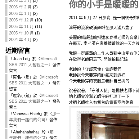
2006 年 3 月
(3)
你的小手是暖暖的
2006 年 2 月
(3)
2006 年 1 月
(2)
2011 年 8 月 27 日那晚, 是一個很奇
2005 年 12 月
(10)
2005 年 11 月
(11)
濤哥的流浪硬漢舞蹈在那天滿八歲了
2005 年 10 月
(1)
美麗的錯誤這齣描述李泰祥老師的音樂
2004 年 4 月
(2)
在那天, 李老師在家養精蓄銳的一天之後
近期留言
我跟一群廣藝的工作人員到中山堂右側
「
Juan Lai
」於〈
Microsoft
在徵得老師同意下, 開始拍攝記錄
SBS 2011 大奮戰之一
〉發佈
老師的「守護天使」告訴我們
留言
老師說今天要穿的帥氣來到這裡
「
匿名小鬼
」於〈
Microsoft
今天老師穿的衣服是老師自己挑的
SBS 2011 大奮戰之一
〉發佈
留言
說著說著, 「守護天使」邊攙扶老師下
「
匿名小鬼
」於〈
Microsoft
怕老師會冷幫老師仔細打理了一下
SBS 2011 大奮戰之一
〉發佈
才把老師推入右側台的貴賓室內休息
留言
「
Vanessa Hsieh
」於〈
那一
年我們一起倒的公司
〉發佈
留言
「
Ahahahahaha
」於〈
那一
年我們一起倒的公司
〉發佈