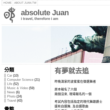
HOME
ABOUT JUAN.TW
absolute Juan
i travel, therefore i am
分類
有夢就去追
Car
(10)
Computer Science
(21)
昨晚濤家的波蜜蜜在徵選舞者
Life
(52)
Music & Video
(59)
原本報名了六個
News
(6)
兩個沒來, 現場報名的一個
Photo
(24)
Travel
(43)
考試內容包括指定的現代舞跟爵士
還有自選舞, 及自選歌曲
彙整