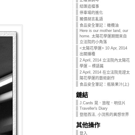
結匯這檔事
停車場的進化
豬價胡言亂語
食品安全筆記：橄欖油
Here is our mother land, our
home. 太陽花學運期間來自
立法院的小角落
<太陽花學運> 10 Apr, 2014
出關播種
2 April, 2014 立法院內太陽花
學運 – 標語篇
2 April, 2014 在立法院見證太
陽花學運的藝術創作
食品安全筆記：瓶裝果汁(上)
鏈結
J.Cards 晃．旅程．明信片
Traveller's Diary
登陸西法, 小浣熊的異想世界
其他操作
登入