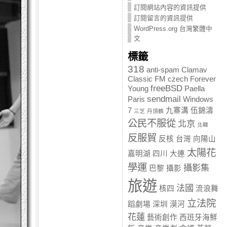
訂閱網站內容的資訊提供
訂閱留言的資訊提供
WordPress.org 台灣繁體中
文
標籤
318
anti-spam
Clamav
Classic FM
czech
Forever
freeBSD
Young
Paella
sendmail
Paris
Windows
7
九寨溝
伍錦濤
三芝
丹頂鶴
公民不服從
北京
北韓
反服貿
反核
台灣
向陽山
太陽花
嘉明湖
四川
大連
學運
攝影集
巴黎
攝影
旅遊
法國
核四
流浪舞
立法院
蹈劇場
深圳
漠河
花蓮
藝術創作
西班牙海鮮