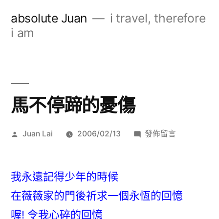
跳
absolute Juan
i travel, therefore
至
i am
主
要
內
馬不停蹄的憂傷
容
作
在
Juan Lai
2006/02/13
發佈留言
者:
〈馬
不
停
我永遠記得少年的時候
蹄
在薇薇家的門後祈求一個永恆的回憶
的
喔! 令我心碎的回憶
憂