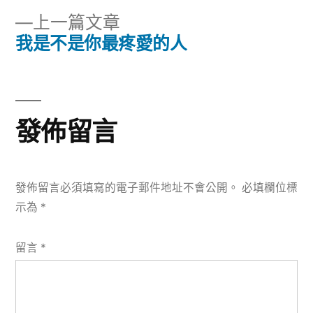
文
篇
下
上一篇文章
章
文
一
我是不是你最疼愛的人
章:
導
篇
文
覽
章:
發佈留言
發佈留言必須填寫的電子郵件地址不會公開。
必填欄位標
示為
*
留言
*