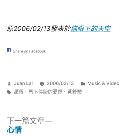
原2006/02/13發表於
貓眼下的天空
Share on Facebook
作
分
Juan Lai
2006/02/13
Music & Video
者:
標
類:
趙傳
、
馬不停蹄的憂傷
、
黃舒駿
籤:
下
下一篇文章
一
心情