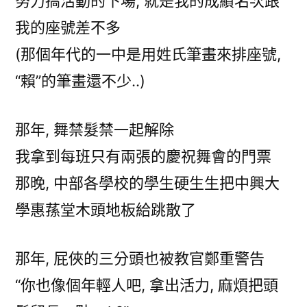
努力搞活動的下場, 就是我的成績名次跟
我的座號差不多
(那個年代的一中是用姓氏筆畫來排座號,
“賴”的筆畫還不少..)
那年, 舞禁髮禁一起解除
我拿到每班只有兩張的慶祝舞會的門票
那晚, 中部各學校的學生硬生生把中興大
學惠蓀堂木頭地板給跳散了
那年, 屁俠的三分頭也被教官鄭重警告
“你也像個年輕人吧, 拿出活力, 麻煩把頭