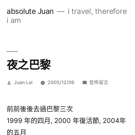
跳
absolute Juan
i travel, therefore
至
i am
主
要
內
夜之巴黎
容
作
在
Juan Lai
2005/12/06
發佈留言
者:
〈夜
之
巴
前前後後去過巴黎三次
黎〉
1999 年的四月, 2000 年復活節, 2004年
的五月