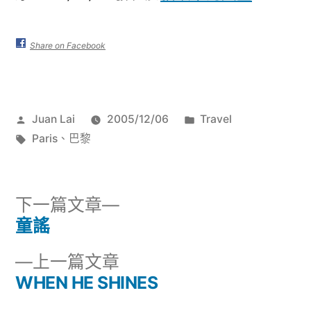
Share on Facebook
作
分
Juan Lai
2005/12/06
Travel
者:
標
類:
Paris
、
巴黎
籤:
下
下一篇文章
一
童謠
文
篇
下
上一篇文章
章
文
一
WHEN HE SHINES
章:
導
篇